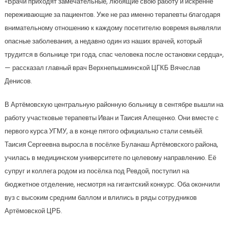
«Врачи приходят замечательные, любящие свою работу и искренне
переживающие за пациентов. Уже не раз именно терапевты благодаря
внимательному отношению к каждому посетителю вовремя выявляли
опасные заболевания, а недавно один из наших врачей, который
трудится в больнице три года, спас человека после остановки сердца»,
— рассказал главный врач Верхнепышминской ЦГКБ Вячеслав
Денисов.
В Артёмовскую центральную районную больницу в сентябре вышли на
работу участковые терапевты Иван и Таисия Алещенко. Они вместе с
первого курса УГМУ, а в конце пятого официально стали семьёй.
Таисия Сергеевна выросла в посёлке Буланаш Артёмовского района,
училась в медицинском университете по целевому направлению. Её
супруг и коллега родом из посёлка под Ревдой, поступил на
бюджетное отделение, несмотря на гигантский конкурс. Оба окончили
вуз с высоким средним баллом и влились в ряды сотрудников
Артёмовской ЦРБ.