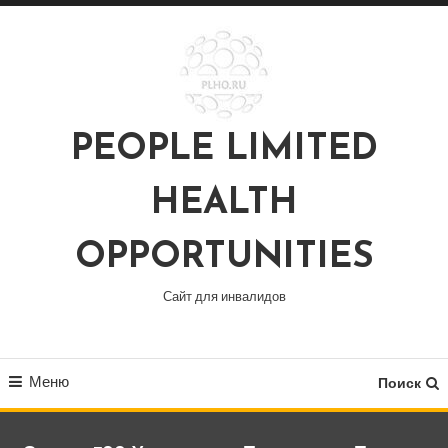
Перейти
к
содержимому
PEOPLE LIMITED
HEALTH
OPPORTUNITIES
Сайт для инвалидов
Меню
Поиск