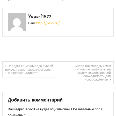
Vepsrf1977
Сайт
http://plho.ru/
Навигация
Порядка 1,5 миллиарда рублей
Более 100 молодых мам
получили сертификаты на
получат семь новых кластеров
покупку товаров первой
“Профессионалитета”
необходимости для
по
новорождённых
записям
Добавить комментарий
Ваш адрес email не будет опубликован.
Обязательные поля
помечены
*