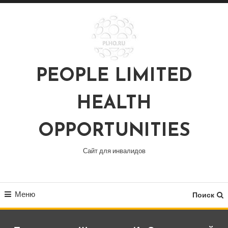
Перейти
к
содержимому
PEOPLE LIMITED
HEALTH
OPPORTUNITIES
Сайт для инвалидов
Меню
Поиск