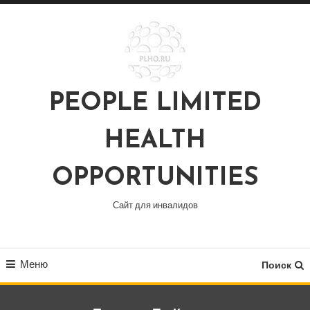
Перейти
к
содержимому
PEOPLE LIMITED
HEALTH
OPPORTUNITIES
Сайт для инвалидов
Меню
Поиск