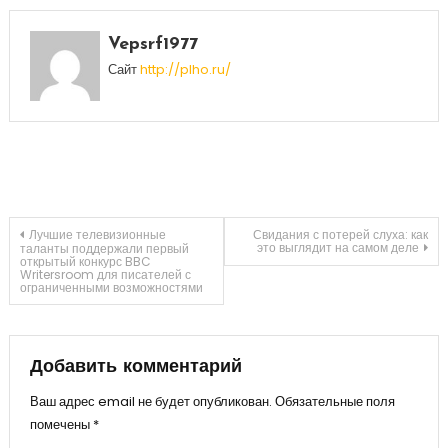
Vepsrf1977
Сайт
http://plho.ru/
Навигация
Лучшие телевизионные
Свидания с потерей слуха: как
это выглядит на самом деле
таланты поддержали первый
открытый конкурс BBC
Writersroom для писателей с
по
ограниченными возможностями
записям
Добавить комментарий
Ваш адрес email не будет опубликован.
Обязательные поля
помечены
*