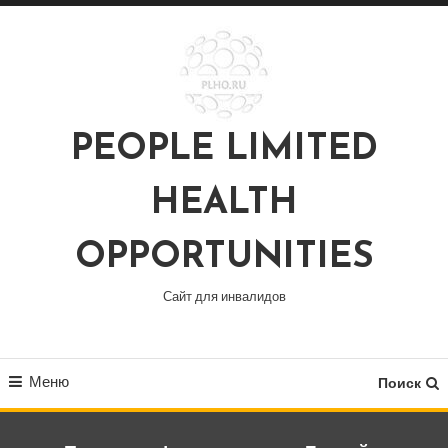
Перейти
к
содержимому
PEOPLE LIMITED
HEALTH
OPPORTUNITIES
Сайт для инвалидов
Меню
Поиск