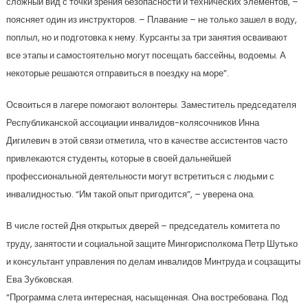
сложный вид с точки зрения безопасности и технических элементов, –
поясняет один из инструкторов. – Плавание – не только зашел в воду,
поплыл, но и подготовка к нему. Курсанты за три занятия осваивают
все этапы и самостоятельно могут посещать бассейны, водоемы. А
некоторые решаются отправиться в поездку на море”.
Освоиться в лагере помогают волонтеры. Заместитель председателя
Республиканской ассоциации инвалидов-колясочников Инна
Дигилевич в этой связи отметила, что в качестве ассистентов часто
привлекаются студенты, которые в своей дальнейшей
профессиональной деятельности могут встретиться с людьми с
инвалидностью. “Им такой опыт пригодится”, – уверена она.
В числе гостей Дня открытых дверей – председатель комитета по
труду, занятости и социальной защите Мингорисполкома Петр Шутько
и консультант управления по делам инвалидов Минтруда и соцзащиты
Ева Зубковская.
“Программа слета интересная, насыщенная. Она востребована. Под