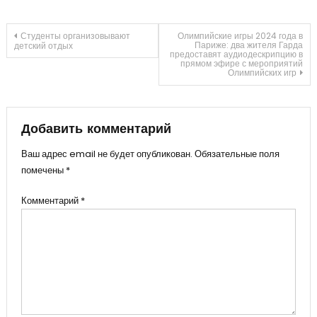
Навигация
Студенты организовывают
Олимпийские игры 2024 года в
Париже: два жителя Гарда
детский отдых
предоставят аудиодескрипцию в
прямом эфире с мероприятий
по
Олимпийских игр
записям
Добавить комментарий
Ваш адрес email не будет опубликован.
Обязательные поля
помечены
*
Комментарий
*