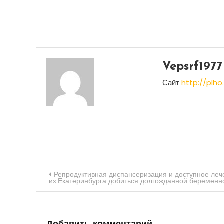
Vepsrf1977
Сайт
http://plho.
Навигация
Репродуктивная диспансеризация и доступное ле
из Екатеринбурга добиться долгожданной беременн
по
записям