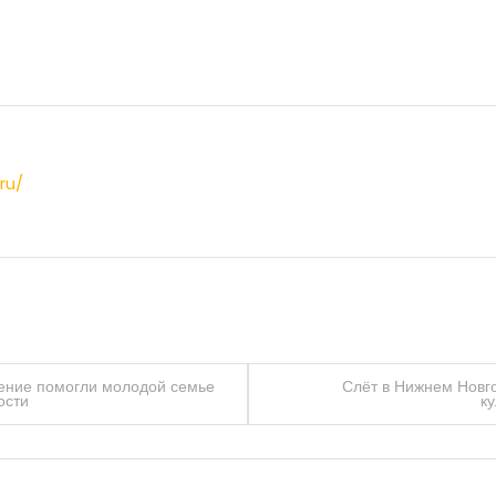
ru/
чение помогли молодой семье
Слёт в Нижнем Новг
ости
к