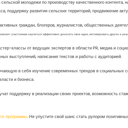
 сельской молодежи по производству качественного контента, 
са, поддержку развития сельских территорий, продвижение акту
ктивных граждан, блогеров, журналистов, общественных деятел
оможет участникам научиться эффективно доносить свои идеи, мотивировать других и реа
тер-классы от ведущих экспертов в области PR, медиа и социа
ых выступлений, написания текстов и работы с аудиторией.
ающую в себя изучение современных трендов в социальных се
ласти и бизнеса.
ат поддержку в реализации своих проектов, возможность стаж
те программы
. Не упустите свой шанс стать рупором позитивны