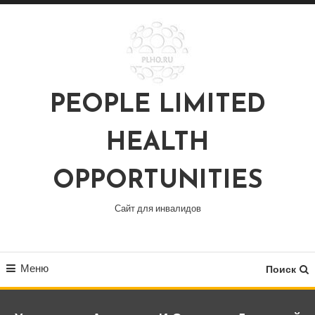
Перейти
к
содержимому
PEOPLE LIMITED
HEALTH
OPPORTUNITIES
Сайт для инвалидов
Меню
Поиск