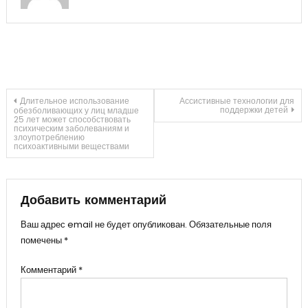
Навигация
Длительное использование
Ассистивные технологии для
поддержки детей
обезболивающих у лиц младше
25 лет может способствовать
психическим заболеваниям и
по
злоупотреблению
психоактивными веществами
записям
Добавить комментарий
Ваш адрес email не будет опубликован.
Обязательные поля
помечены
*
Комментарий
*