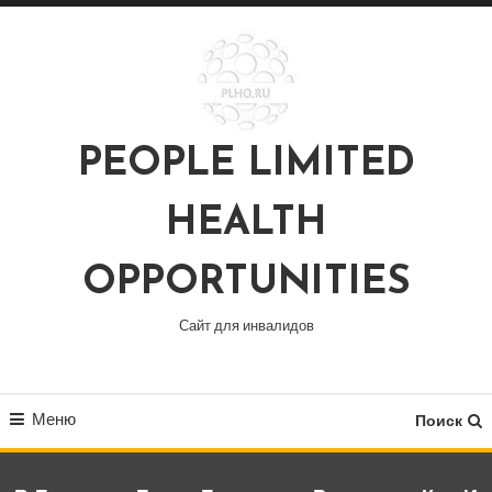
Перейти
к
содержимому
PEOPLE LIMITED
HEALTH
OPPORTUNITIES
Сайт для инвалидов
Меню
Поиск