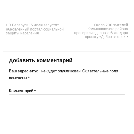
Навигация
В Беларуси 15 июля запустят
Около 200 жителей
Камышловского района
обновленный портал социальной
проверили здоровье благодаря
защиты населения
проекту «Добро в село»
по
записям
Добавить комментарий
Ваш адрес email не будет опубликован.
Обязательные поля
помечены
*
Комментарий
*