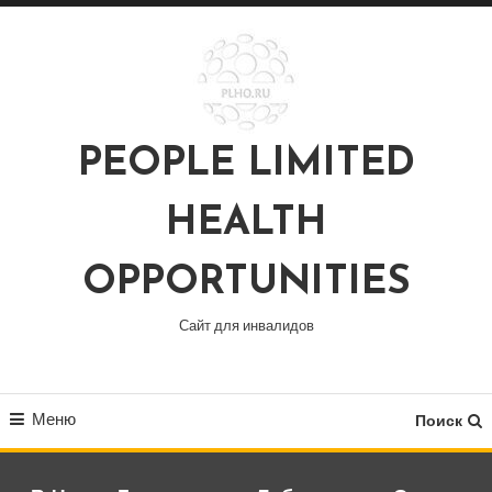
Перейти
к
содержимому
PEOPLE LIMITED
HEALTH
OPPORTUNITIES
Сайт для инвалидов
Меню
Поиск