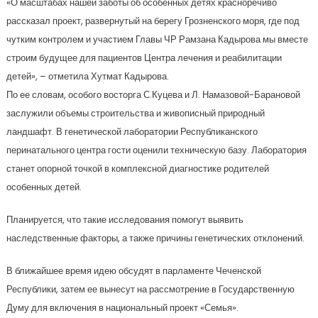
«О масштабах нашей заботы об особенных детях красноречиво
рассказал проект, развернутый на берегу Грозненского моря, где под
чутким контролем и участием Главы ЧР Рамзана Кадырова мы вместе
строим будущее для пациентов Центра лечения и реабилитации
детей», – отметила Хутмат Кадырова.
По ее словам, особого восторга С.Куцева и Л. Намазовой-Барановой
заслужили объемы строительства и живописный природный
ландшафт. В генетической лаборатории Республиканского
перинатального центра гости оценили техническую базу. Лаборатория
станет опорной точкой в комплексной диагностике родителей
особенных детей.
Планируется, что такие исследования помогут выявить
наследственные факторы, а также причины генетических отклонений.
В ближайшее время идею обсудят в парламенте Чеченской
Республики, затем ее вынесут на рассмотрение в Государственную
Думу для включения в национальный проект «Семья».