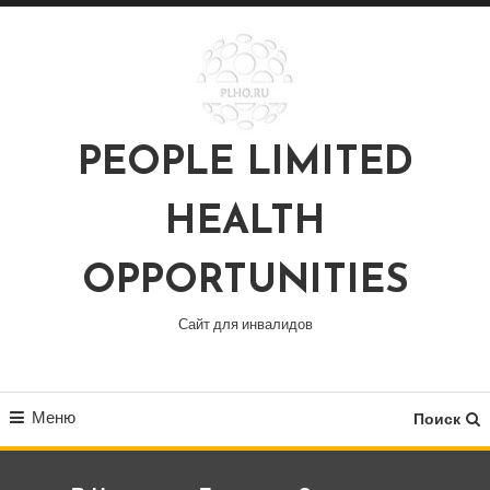
Перейти
к
содержимому
PEOPLE LIMITED
HEALTH
OPPORTUNITIES
Сайт для инвалидов
Меню
Поиск