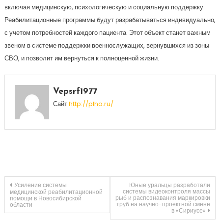
включая медицинскую, психологическую и социальную поддержку.
Реабилитационные программы будут разрабатываться индивидуально,
с учетом потребностей каждого пациента. Этот объект станет важным
звеном в системе поддержки военнослужащих, вернувшихся из зоны
СВО, и позволит им вернуться к полноценной жизни.
Vepsrf1977
Сайт
http://plho.ru/
Навигация
Усиление системы
Юные уральцы разработали
системы видеоконтроля массы
медицинской реабилитационной
рыб и распознавания маркировки
помощи в Новосибирской
труб на научно-проектной смене
области
по
в «Сириусе»