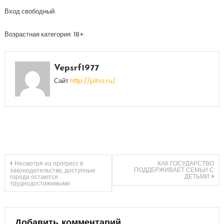
Вход свободный.
Возрастная категория: 18+.
Vepsrf1977
Сайт
http://plho.ru/
Навигация
Несмотря на прогресс в
КАК ГОСУДАРСТВО
ПОДДЕРЖИВАЕТ СЕМЬИ С
законодательстве, доступные
ДЕТЬМИ
города остаются
труднодостижимыми
по
записям
Добавить комментарий