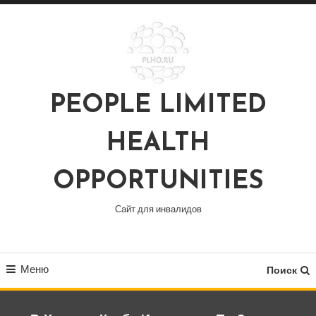
Перейти
к
содержимому
PEOPLE LIMITED
HEALTH
OPPORTUNITIES
Сайт для инвалидов
Меню
Поиск