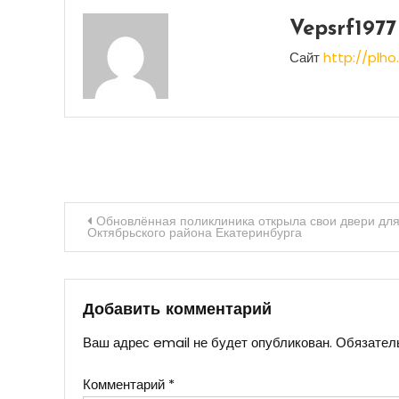
Vepsrf1977
Сайт
http://plho.
Навигация
Обновлённая поликлиника открыла свои двери для
Октябрьского района Екатеринбурга
по
записям
Добавить комментарий
Ваш адрес email не будет опубликован.
Обязател
Комментарий
*