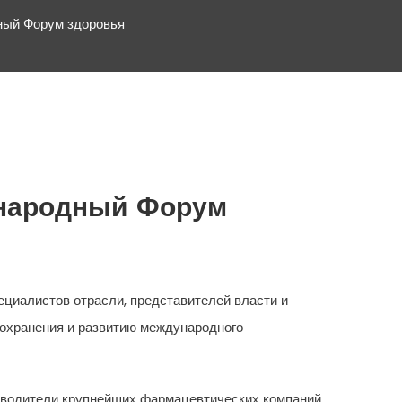
ный Форум здоровья
ународный Форум
циалистов отрасли, представителей власти и
оохранения и развитию международного
оводители крупнейших фармацевтических компаний.