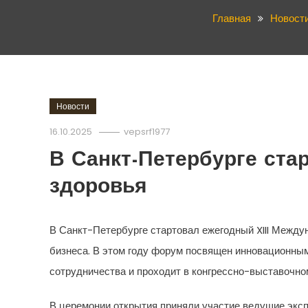
Главная
Новост
Новости
16.10.2025
vepsrf1977
В Санкт-Петербурге ст
здоровья
В Санкт-Петербурге стартовал ежегодный XIII Межд
бизнеса. В этом году форум посвящен инновационны
сотрудничества и проходит в конгрессно-выставочном
В церемонии открытия приняли участие ведущие экс