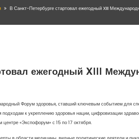
и
В Санкт-Петербурге стартовал ежегодный XIII Международ
артовал ежегодный XIII Межд
ународный Форум здоровья, ставший ключевым событием для спе
м подходам к укреплению здоровья нации, цифровизации здрав
 центре «Экспофорум» с 15 по 17 октября.
перты в области медицины, видные политические деятели и рук