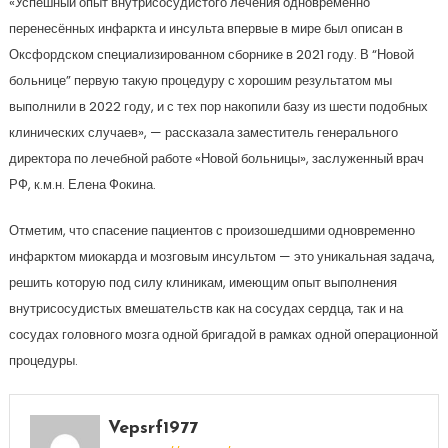
«Успешный опыт внутрисосудистого лечения одновременно
перенесённых инфаркта и инсульта впервые в мире был описан в
Оксфордском специализированном сборнике в 2021 году. В “Новой
больнице” первую такую процедуру с хорошим результатом мы
выполнили в 2022 году, и с тех пор накопили базу из шести подобных
клинических случаев», — рассказала заместитель генерального
директора по лечебной работе «Новой больницы», заслуженный врач
РФ, к.м.н. Елена Фокина.
Отметим, что спасение пациентов с произошедшими одновременно
инфарктом миокарда и мозговым инсультом — это уникальная задача,
решить которую под силу клиникам, имеющим опыт выполнения
внутрисосудистых вмешательств как на сосудах сердца, так и на
сосудах головного мозга одной бригадой в рамках одной операционной
процедуры.
Vepsrf1977