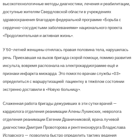
высокотехнологичные методы диагностики, лечения и реабилитации,
доступные жителям Свердловской области в учреждениях
здравоохранения благодаря федеральной программе «Борьба с
сердечно-сосудистыми заболеваниями» национального проекта
«Продолжительная и активная жизнь».
У 50-летней женщины отнялась правая половина тела, нарушилась
речь. Приехавшая на вызов бригада скорой помощи, помимо развития
инсульта, вовремя распознала на электрокардиограмме ещё и
признаки инфаркта миокарда. Это помогло врачам службы «03»
определиться с маршрутизацией: пациентку в тяжёлом состоянии
экстренно доставили в «Новую больницу».
Слаженная работа бригады дежуривших в эти сутки врачей —
кардиолога отделения реанимации Алены Лукинских, невролога
отделения реанимации Евгении Драничниковой, врача лучевой
диагностики Дмитрия Провоторова и рентгенохирурга Владислава
Испавского — позволила быстро определить тактику ведения