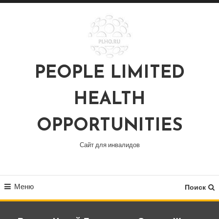
Перейти
к
содержимому
PEOPLE LIMITED
HEALTH
OPPORTUNITIES
Сайт для инвалидов
Меню
Поиск