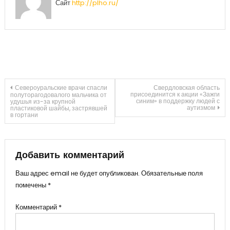
Сайт
http://plho.ru/
Навигация
Североуральские врачи спасли
Свердловская область
присоединится к акции «Зажги
полуторагодовалого мальчика от
синим» в поддержку людей с
удушья из-за крупной
аутизмом
пластиковой шайбы, застрявшей
по
в гортани
записям
Добавить комментарий
Ваш адрес email не будет опубликован.
Обязательные поля
помечены
*
Комментарий
*