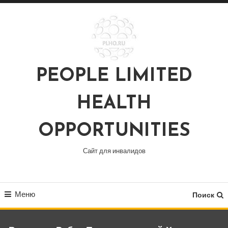
Перейти
к
содержимому
PEOPLE LIMITED
HEALTH
OPPORTUNITIES
Сайт для инвалидов
Меню
Поиск