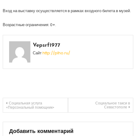
Вход на выставку осуществляется в рамках входного билета в музей.
Возрастные ограничения: 0+.
Vepsrf1977
Сайт
http://plho.ru/
Навигация
Социальная услуга
Социальное такси в
Севастополе
«Персональный помощник»
по
записям
Добавить комментарий