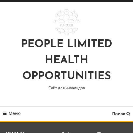
Перейти
к
содержимому
PEOPLE LIMITED
HEALTH
OPPORTUNITIES
Сайт для инвалидов
Меню
Поиск