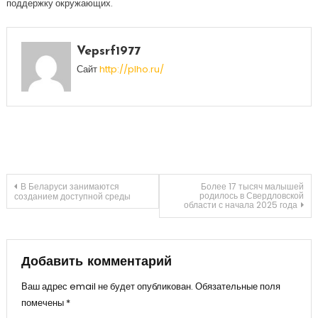
поддержку окружающих.
Vepsrf1977
Сайт
http://plho.ru/
Навигация
В Беларуси занимаются
Более 17 тысяч малышей
родилось в Свердловской
созданием доступной среды
области с начала 2025 года
по
записям
Добавить комментарий
Ваш адрес email не будет опубликован.
Обязательные поля
помечены
*