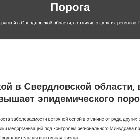
Порога
рянкой в Свердловской области, в отличие от других регионов 
ой в Свердловской области, в
евышает эпидемического поро
ста заболеваемости ветряной оспой в отличие от ряда других р
ники медорганизаций под контролем регионального Минздрава 
Продолжительная и активная жизнь».