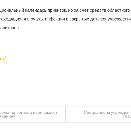
циональный календарь прививок, но за счёт средств областног
 находящихся в очагах инфекции в закрытых детских учреждени
аритонов.
ru/
 больниц региона перенимают
Специалисты учреждени
анение»
спа