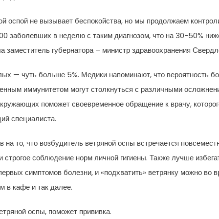
й оспой не вызывает беспокойства, но мы продолжаем контроли
00 заболевших в неделю с таким диагнозом, что на 30-50% ниже
а заместитель губернатора – министр здравоохранения Свердл
ых — чуть больше 5%. Медики напоминают, что вероятность бол
женным иммунитетом могут столкнуться с различными осложнени
кружающих поможет своевременное обращение к врачу, которого
ий специалиста.
на то, что возбудитель ветряной оспы встречается повсеместн
 строгое соблюдение норм личной гигиены. Также лучше избега
первых симптомов болезни, и «подхватить» ветрянку можно во в
м в кафе и так далее.
етряной оспы, поможет прививка.