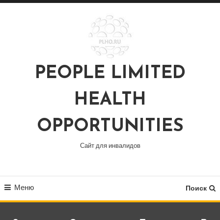
Перейти
к
содержимому
PEOPLE LIMITED
HEALTH
OPPORTUNITIES
Сайт для инвалидов
Меню
Поиск