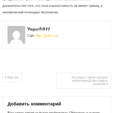
доказательство того, что сила и выносливость не имеют границ, а
человеческий потенциал бесконечен.
Vepsrf1977
Сайт
http://plho.ru/
Навигация
Мир игр
На озере Сергач прошел
инклюзивный фестиваль
рыбалки
по
записям
Добавить комментарий
Ваш адрес email не будет опубликован.
Обязательные поля