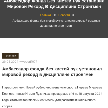
Амбассадор Фонда Без Кистей Рук Установил
Мировой Рекорд В Дисциплине Стронгмен
Главная
Новости
Амбассадор фонда без кистей рук установил мировой рекорд в
дисциплине стронгмен
Новости
26.08.2024
vepsrf1977
Амбассадор фонда без кистей рук установил
мировой рекорд в дисциплине стронгмен
Парастронгмен: Новый рубеж инклюзивного спорта Первые Мировые
Корпоративные Игры в Лужниках, прошедшие с 16 по 18 августа 2024
года, стали историческим событием для развития инклюзивного
спорта.