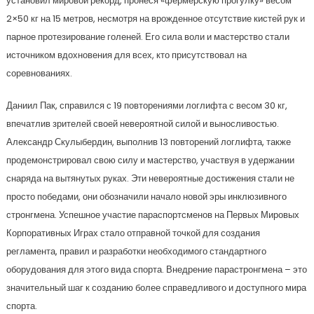
установил мировой рекорд, пронеся «фермерскую прогулку» весом
2×50 кг на 15 метров, несмотря на врожденное отсутствие кистей рук и
парное протезирование голеней. Его сила воли и мастерство стали
источником вдохновения для всех, кто присутствовал на
соревнованиях.
Даниил Пак, справился с 19 повторениями логлифта с весом 30 кг,
впечатлив зрителей своей невероятной силой и выносливостью.
Александр Скулыбердин, выполнив 13 повторений логлифта, также
продемонстрировал свою силу и мастерство, участвуя в удержании
снаряда на вытянутых руках. Эти невероятные достижения стали не
просто победами, они обозначили начало новой эры инклюзивного
стронгмена. Успешное участие параспортсменов на Первых Мировых
Корпоративных Играх стало отправной точкой для создания
регламента, правил и разработки необходимого стандартного
оборудования для этого вида спорта. Внедрение парастронгмена – это
значительный шаг к созданию более справедливого и доступного мира
спорта.