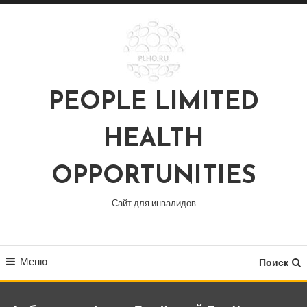
Перейти
к
содержимому
PEOPLE LIMITED
HEALTH
OPPORTUNITIES
Сайт для инвалидов
Меню
Поиск