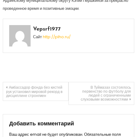
Ядринскому муниципальному округу Юлии Першкиной за прекрасно
проведенное время и позитивные эмоции.
Vepsrf1977
Сайт
http://plho.ru/
Навигация
Амбассадор фонда без кистей
В Туймазах состоялось
первенство по футболу для
рук установил мировой рекорд в
людей с ограниченными
дисциплине стронгмен
слуховыми возможностями
по
записям
Добавить комментарий
Ваш адрес email не будет опубликован.
Обязательные поля