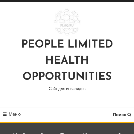
Перейти
к
содержимому
PEOPLE LIMITED
HEALTH
OPPORTUNITIES
Сайт для инвалидов
Меню
Поиск