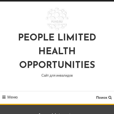
Перейти
к
содержимому
PEOPLE LIMITED
HEALTH
OPPORTUNITIES
Сайт для инвалидов
Меню
Поиск