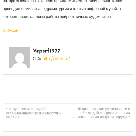
автора «Облачного атласа» Дэвида Митчелла. Мейнспринг также
проводил семинары по драматургии и открыл цифровой музей, в
котором представлены работы нейроотличных художников.
Веб-сайт
Vepsrf1977
Сайт
http://plho.ru/
Навигация
Искусство для людей с
Формирование уверенности в
себе людей с ограниченными
ограниченными возможностями
возможностями изнутри наружу
онлайн
по