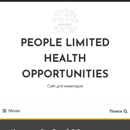
Перейти
к
содержимому
PEOPLE LIMITED
HEALTH
OPPORTUNITIES
Сайт для инвалидов
Меню
Поиск