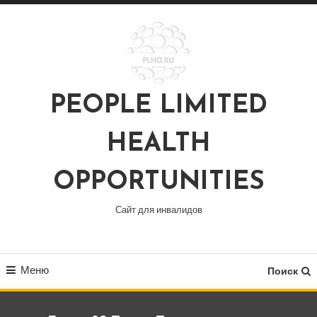
Перейти
к
содержимому
PEOPLE LIMITED
HEALTH
OPPORTUNITIES
Сайт для инвалидов
Меню
Поиск