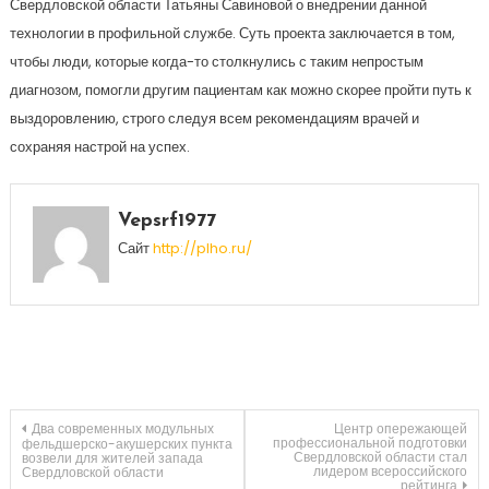
Свердловской области Татьяны Савиновой о внедрении данной
технологии в профильной службе. Суть проекта заключается в том,
чтобы люди, которые когда-то столкнулись с таким непростым
диагнозом, помогли другим пациентам как можно скорее пройти путь к
выздоровлению, строго следуя всем рекомендациям врачей и
сохраняя настрой на успех.
Vepsrf1977
Сайт
http://plho.ru/
Навигация
Два современных модульных
Центр опережающей
профессиональной подготовки
фельдшерско-акушерских пункта
Свердловской области стал
возвели для жителей запада
лидером всероссийского
Свердловской области
по
рейтинга