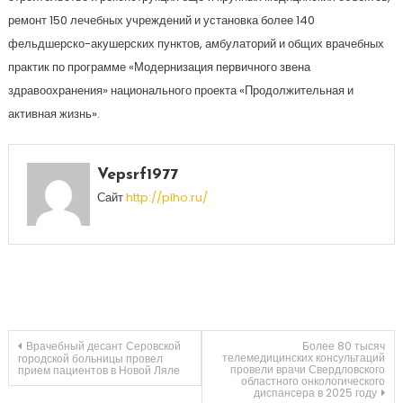
ремонт 150 лечебных учреждений и установка более 140
фельдшерско-акушерских пунктов, амбулаторий и общих врачебных
практик по программе «Модернизация первичного звена
здравоохранения» национального проекта «Продолжительная и
активная жизнь».
Vepsrf1977
Сайт
http://plho.ru/
Навигация
Врачебный десант Серовской
Более 80 тысяч
телемедицинских консультаций
городской больницы провел
провели врачи Свердловского
прием пациентов в Новой Ляле
областного онкологического
по
диспансера в 2025 году