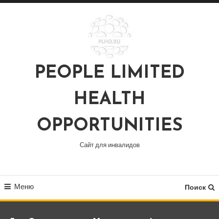
Перейти
к
содержимому
PEOPLE LIMITED
HEALTH
OPPORTUNITIES
Сайт для инвалидов
Меню
Поиск