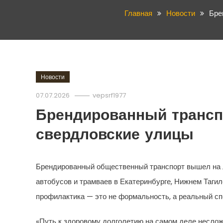
Главная
Новости
Бре
Новости
07.07.2026
vepsrf1977
Брендированный трансп
свердловские улицы
Брендированный общественный транспорт вышел на л
автобусов и трамваев в Екатеринбурге, Нижнем Таги
профилактика — это не формальность, а реальный спо
«Путь к здоровому долголетию на самом деле неслож