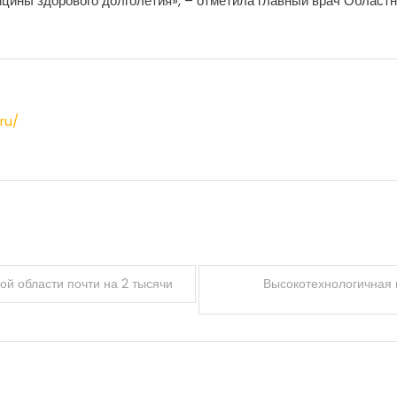
ицины здорового долголетия», – отметила главный врач Област
ru/
ой области почти на 2 тысячи
Высокотехнологичная