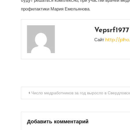
будут решаться комплексно, при участии врачей мед
профилактики Мария Емельянова.
Vepsrf1977
Сайт
http://plho.
Навигация
Число медработников за год выросло в Свердловск
по
записям
Добавить комментарий