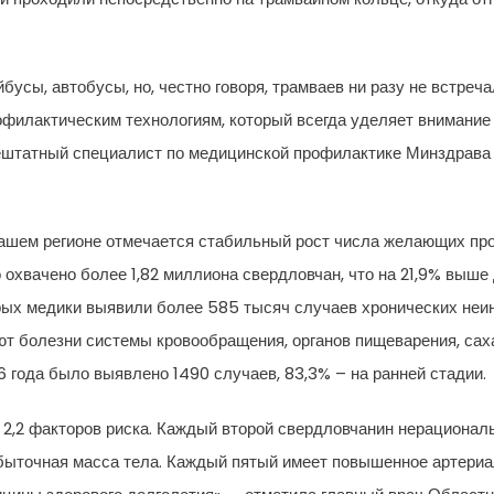
сы, автобусы, но, честно говоря, трамваев ни разу не встреча
офилактическим технологиям, который всегда уделяет внимание
внештатный специалист по медицинской профилактике Минздрав
в нашем регионе отмечается стабильный рост числа желающих п
охвачено более 1,82 миллиона свердловчан, что на 21,9% выше 
орых медики выявили более 585 тысяч случаев хронических неи
т болезни системы кровообращения, органов пищеварения, саха
 года было выявлено 1490 случаев, 83,3% – на ранней стадии.
 2,2 факторов риска. Каждый второй свердловчанин нерациональ
быточная масса тела. Каждый пятый имеет повышенное артериал