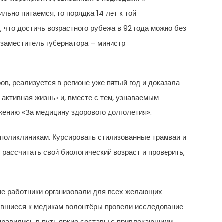
льно питаемся, то порядка 14 лет к той
 что достичь возрастного рубежа в 92 года можно без
и заместитель губернатора – министр
в, реализуется в регионе уже пятый год и доказала
активная жизнь» и, вместе с тем, узнаваемым
жению «За медицину здорового долголетия».
поликлиникам. Курсировать стилизованные трамваи и
 рассчитать свой биологический возраст и проверить,
ие работники организовали для всех желающих
нившиеся к медикам волонтёры провели исследование
тправились в путь яркие составы с привлекающими