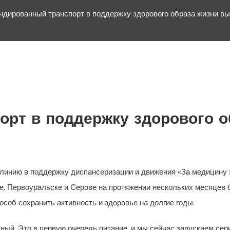
ндированный транспорт в поддержку здорового образа жизни в
орт в поддержку здорового о
инию в поддержку диспансеризации и движения «За медицину з
ле, Первоуральске и Серове на протяжении нескольких месяцев 
соб сохранить активность и здоровье на долгие годы.
ный. Это в первую очередь питание, и мы сейчас запускаем сер