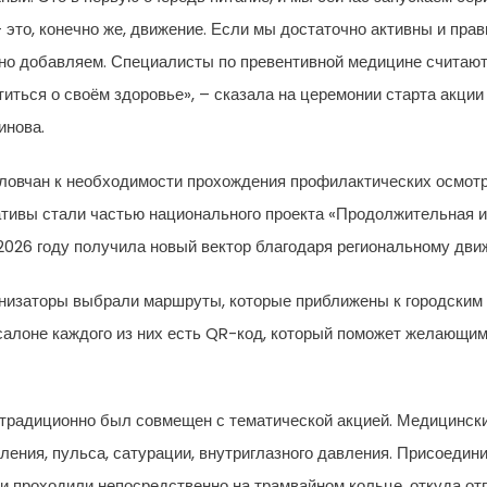
то, конечно же, движение. Если мы достаточно активны и прави
но добавляем. Специалисты по превентивной медицине считают,
титься о своём здоровье», – сказала на церемонии старта акци
инова.
ловчан к необходимости прохождения профилактических осмотро
тивы стали частью национального проекта «Продолжительная и 
2026 году получила новый вектор благодаря региональному дви
анизаторы выбрали маршруты, которые приближены к городским 
 салоне каждого из них есть QR-код, который поможет желающим
 традиционно был совмещен с тематической акцией. Медицинск
ления, пульса, сатурации, внутриглазного давления. Присоеди
ти проходили непосредственно на трамвайном кольце, откуда о