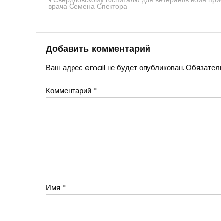
Навигация
Свердловскому госпиталю для ветеранов войн при
врача Семена Спектора
по
записям
Добавить комментарий
Ваш адрес email не будет опубликован.
Обязател
Комментарий
*
Имя
*