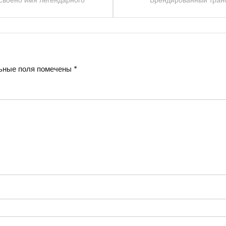
своено имя легендарного
Брендированный транс
ьные поля помечены
*