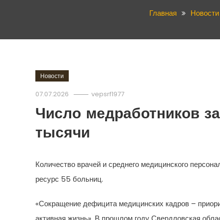
Главная
Новости
Новости
07.07.2026
vepsrf1977
Число медработников за
тысячи
Количество врачей и среднего медицинского персонал
ресурс 55 больниц.
«Сокращение дефицита медицинских кадров – приори
активная жизнь». В прошлом году Свердловская обл