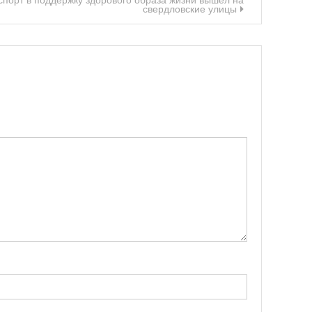
порт в поддержку здорового образа жизни вышел на
свердловские улицы