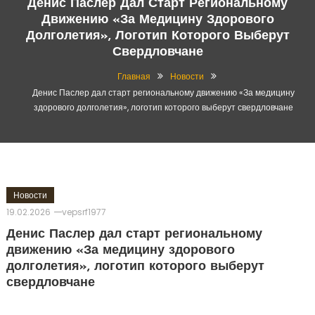
Денис Паслер Дал Старт Региональному
Движению «За Медицину Здорового
Долголетия», Логотип Которого Выберут
Свердловчане
Главная
Новости
Денис Паслер дал старт региональному движению «За медицину
здорового долголетия», логотип которого выберут свердловчане
Новости
19.02.2026
vepsrf1977
Денис Паслер дал старт региональному
движению «За медицину здорового
долголетия», логотип которого выберут
свердловчане