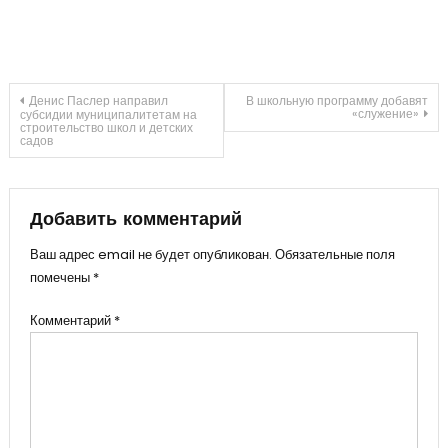
Навигация
Денис Паслер направил
В школьную программу добавят
«служение»
субсидии муниципалитетам на
строительство школ и детских
садов
по
записям
Добавить комментарий
Ваш адрес email не будет опубликован.
Обязательные поля
помечены
*
Комментарий
*