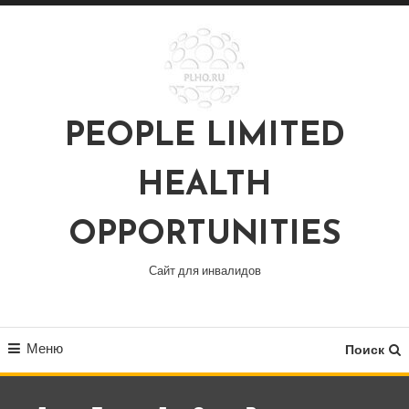
Перейти
к
содержимому
PEOPLE LIMITED
HEALTH
OPPORTUNITIES
Сайт для инвалидов
Меню
Поиск