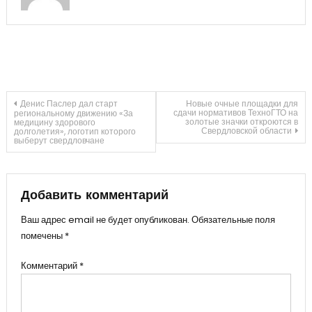
Навигация
Денис Паслер дал старт
Новые очные площадки для
сдачи нормативов ТехноГТО на
региональному движению «За
золотые значки откроются в
медицину здорового
Свердловской области
долголетия», логотип которого
по
выберут свердловчане
записям
Добавить комментарий
Ваш адрес email не будет опубликован.
Обязательные поля
помечены
*
Комментарий
*