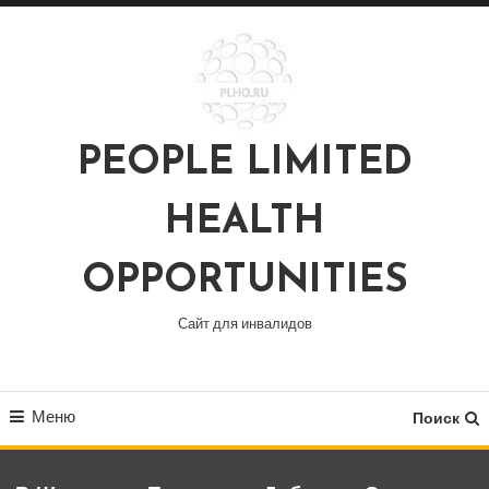
Перейти
к
содержимому
PEOPLE LIMITED
HEALTH
OPPORTUNITIES
Сайт для инвалидов
Меню
Поиск