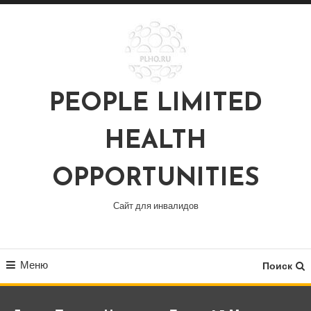
Перейти
к
содержимому
PEOPLE LIMITED
HEALTH
OPPORTUNITIES
Сайт для инвалидов
Меню
Поиск