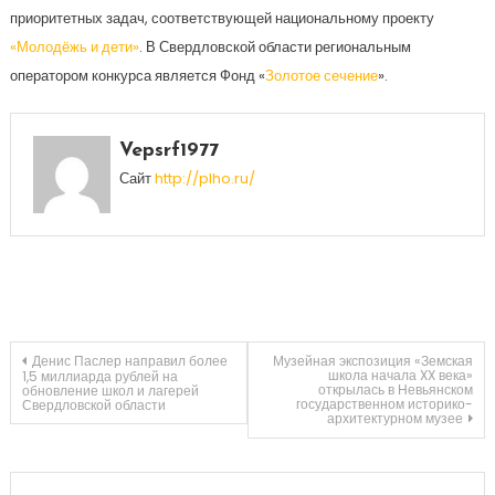
приоритетных задач, соответствующей национальному проекту
«Молодёжь и дети»
. В Свердловской области региональным
оператором конкурса является Фонд «
Золотое сечение
».
Vepsrf1977
Сайт
http://plho.ru/
Навигация
Денис Паслер направил более
Музейная экспозиция «Земская
школа начала XX века»
1,5 миллиарда рублей на
открылась в Невьянском
обновление школ и лагерей
государственном историко-
Свердловской области
по
архитектурном музее
записям