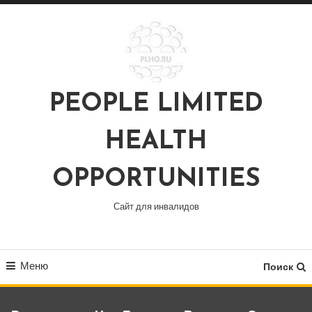
Перейти
к
содержимому
PEOPLE LIMITED
HEALTH
OPPORTUNITIES
Сайт для инвалидов
Меню
Поиск