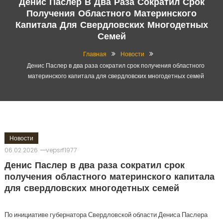
Денис Паслер В Два Раза Сократил Срок
Получения Областного Материнского
Капитала Для Свердловских Многодетных
Семей
Главная
Новости
Денис Паслер в два раза сократил срок получения областного
материнского капитала для свердловских многодетных семей
Новости
06.02.2026
vepsrf1977
Денис Паслер в два раза сократил срок
получения областного материнского капитала
для свердловских многодетных семей
По инициативе губернатора Свердловской области Дениса Паслера