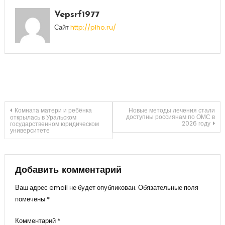
Vepsrf1977
Сайт
http://plho.ru/
Навигация
Комната матери и ребёнка
Новые методы лечения стали
доступны россиянам по ОМС в
открылась в Уральском
2026 году
государственном юридическом
университете
по
записям
Добавить комментарий
Ваш адрес email не будет опубликован.
Обязательные поля
помечены
*
Комментарий
*