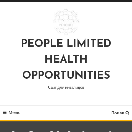
Перейти
к
содержимому
PEOPLE LIMITED
HEALTH
OPPORTUNITIES
Сайт для инвалидов
Меню
Поиск