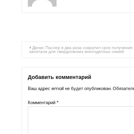
Навигация
Денис Паслер в два раза сократил срок получения
капитала для свердловских многодетных семей
по
записям
Добавить комментарий
Ваш адрес email не будет опубликован.
Обязател
Комментарий
*