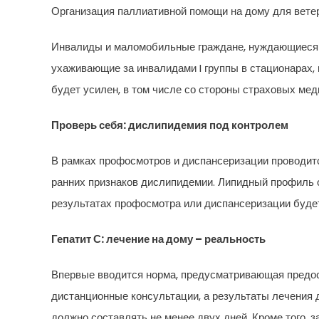
Организация паллиативной помощи на дому для вете
Инвалиды и маломобильные граждане, нуждающиеся в
ухаживающие за инвалидами I группы в стационарах,
будет усилен, в том числе со стороны страховых мед
Проверь себя: дислипидемия под контролем
В рамках профосмотров и диспансеризации проводитс
ранних признаков дислипидемии. Липидный профиль оц
результатах профосмотра или диспансеризации будет
Гепатит С: лечение на дому – реальность
Впервые вводится норма, предусматривающая предост
дистанционные консультации, а результаты лечения
должно составлять не менее двух дней. Кроме того,