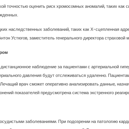
ой точностью оценить риск хромосомных аномалий, таких как с
ожденных.
едких наследственных заболеваний, таких как Х-сцепленная а
нтон Устюгов, заместитель генерального директора страховой 
тром
дистанционное наблюдение за пациентами с артериальной гипе
териального давления будут отслеживаться удаленно. Пациент
ечащий врач сможет оперативно анализировать данные, назнач
лонений показателей предусмотрена система экстренного реагир
судистыми заболеваниями. При подозрении на патологию карди