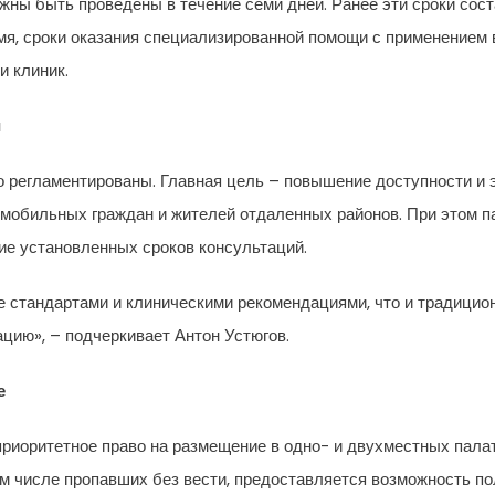
жны быть проведены в течение семи дней. Ранее эти сроки сос
ремя, сроки оказания специализированной помощи с применением
и клиник.
и
о регламентированы. Главная цель – повышение доступности и
омобильных граждан и жителей отдаленных районов. При этом 
ие установленных сроков консультаций.
е стандартами и клиническими рекомендациями, что и традици
цию», – подчеркивает Антон Устюгов.
е
риоритетное право на размещение в одно- и двухместных палат
м числе пропавших без вести, предоставляется возможность по