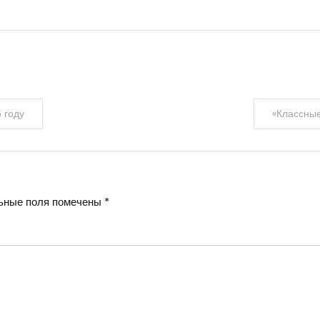
 году
«Классные
ьные поля помечены
*