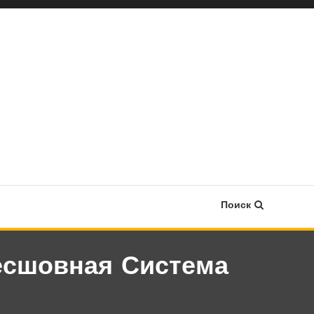
Поиск
есшовная Система