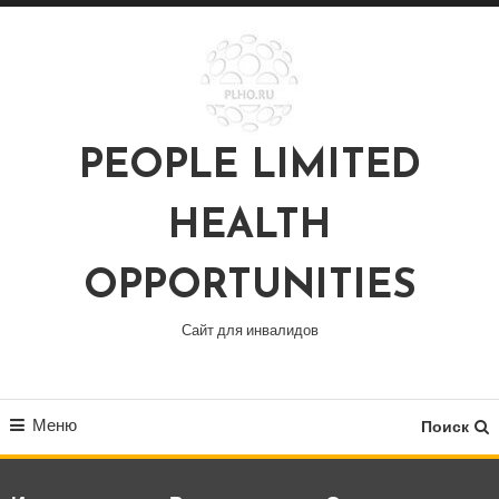
Перейти
к
содержимому
PEOPLE LIMITED
HEALTH
OPPORTUNITIES
Сайт для инвалидов
Меню
Поиск