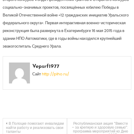
социально-значимых проектов, посвящённых юбилею Победы в
Великой Отечественной войне «12 гражданских инициатив Уральского
федерального округа». Первая интерактивная военно-историческая
реконструкция была развернута в Екатеринбурге 16 мая 2015 года в
здании НПО Автоматики, где в годы войны находился крупнейший
эвакогоспиталь Среднего Урала.
Vepsrf1977
Сайт
http://plho.ru/
Навигация
В Полоцке помогают инвалидам
Республиканская акция “Вместе
– за крепкую и здоровую семью”:
найти работу и реализовать свои
программа мероприятий ко Дню
таланты