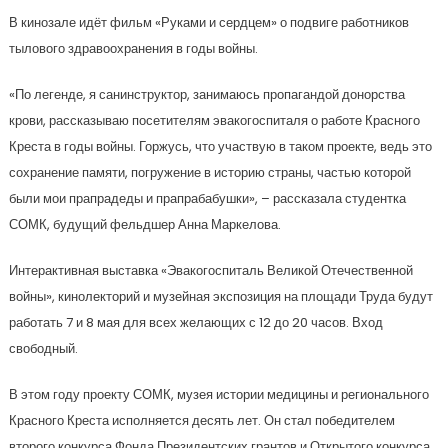
В кинозале идёт фильм «Руками и сердцем» о подвиге работников
тылового здравоохранения в годы войны.
«По легенде, я санинструктор, занимаюсь пропагандой донорства
крови, рассказываю посетителям эвакогоспиталя о работе Красного
Креста в годы войны. Горжусь, что участвую в таком проекте, ведь это
сохранение памяти, погружение в историю страны, частью которой
были мои прапрадеды и прапрабабушки», – рассказала студентка
СОМК, будущий фельдшер Анна Маркелова.
Интерактивная выставка «Эвакогоспиталь Великой Отечественной
войны», кинолекторий и музейная экспозиция на площади Труда будут
работать 7 и 8 мая для всех желающих с 12 до 20 часов. Вход
свободный.
В этом году проекту СОМК, музея истории медицины и регионального
Красного Креста исполняется десять лет. Он стал победителем
второго конкурса Фонда Президентских грантов и Открытого конкурса