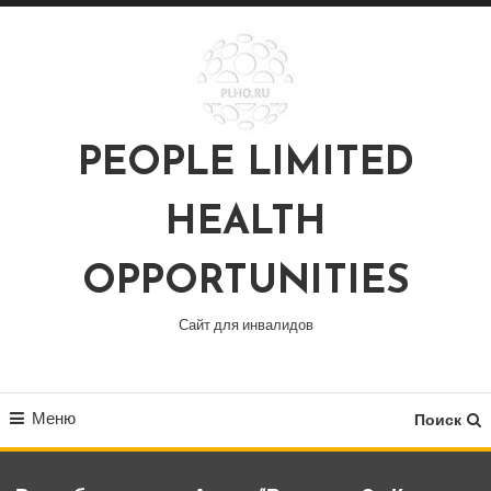
Перейти
к
содержимому
PEOPLE LIMITED
HEALTH
OPPORTUNITIES
Сайт для инвалидов
Меню
Поиск