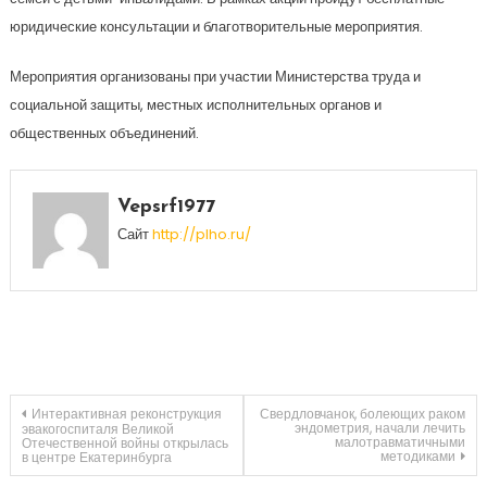
юридические консультации и благотворительные мероприятия.
Мероприятия организованы при участии Министерства труда и
социальной защиты, местных исполнительных органов и
общественных объединений.
Vepsrf1977
Сайт
http://plho.ru/
Навигация
Интерактивная реконструкция
Свердловчанок, болеющих раком
эндометрия, начали лечить
эвакогоспиталя Великой
малотравматичными
Отечественной войны открылась
методиками
в центре Екатеринбурга
по