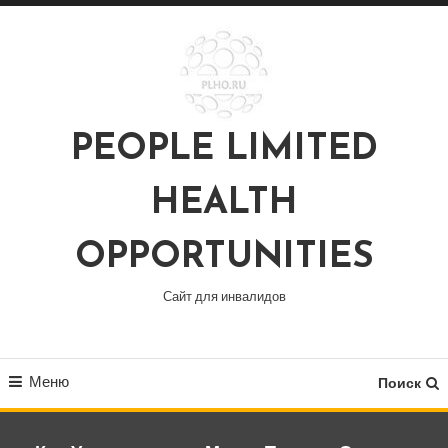
Перейти
к
содержимому
PEOPLE LIMITED
HEALTH
OPPORTUNITIES
Сайт для инвалидов
Меню
Поиск