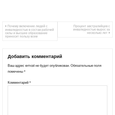
Навигация
Почему включение людей с
Процент австралийцев с
инвалидностью вырос за
инвалидностью в состав рабочей
несколько лет
силы и высшее образование
приносит пользу всем
по
записям
Добавить комментарий
Ваш адрес email не будет опубликован.
Обязательные поля
помечены
*
Комментарий
*