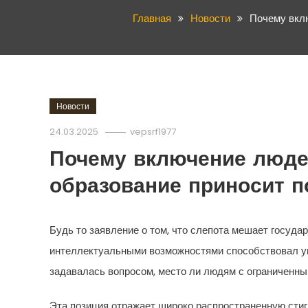
Главная
Новости
Почему вклю
Новости
24.03.2025
vepsrf1977
Почему включение люде
образование приносит п
Будь то заявление о том, что слепота мешает госуд
интеллектуальными возможностями способствовал уп
задавалась вопросом, место ли людям с ограниченны
Эта позиция отражает широко распространенную стигм