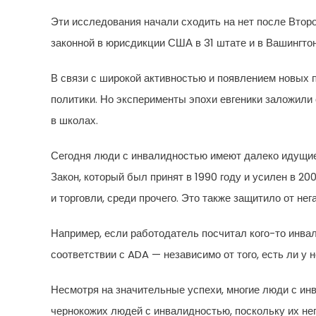
Эти исследования начали сходить на нет после Втор
законной в юрисдикции США в 31 штате и в Вашингтон
В связи с широкой активностью и появлением новых п
политики. Но эксперименты эпохи евгеники заложили
в школах.
Сегодня люди с инвалидностью имеют далеко идущие 
Закон, который был принят в 1990 году и усилен в 2
и торговли, среди прочего. Это также защитило от не
Например, если работодатель посчитал кого-то инвал
соответствии с ADA — независимо от того, есть ли у н
Несмотря на значительные успехи, многие люди с ин
чернокожих людей с инвалидностью, поскольку их н