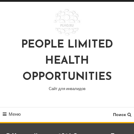
Перейти
к
содержимому
PEOPLE LIMITED
HEALTH
OPPORTUNITIES
Сайт для инвалидов
Меню
Поиск