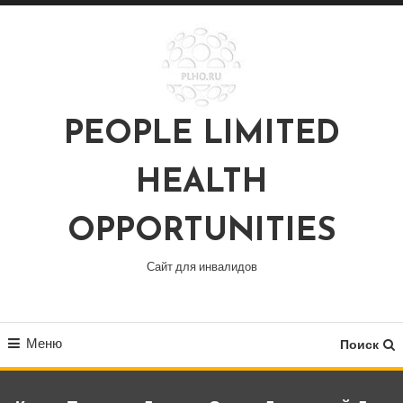
Перейти
к
содержимому
PEOPLE LIMITED
HEALTH
OPPORTUNITIES
Сайт для инвалидов
Меню
Поиск