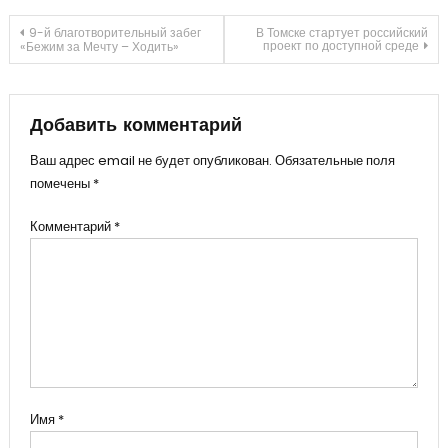
Навигация
9-й благотворительный забег
В Томске стартует российский
проект по доступной среде
«Бежим за Мечту – Ходить»
по
записям
Добавить комментарий
Ваш адрес email не будет опубликован.
Обязательные поля
помечены
*
Комментарий
*
Имя
*