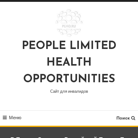
Перейти
к
содержимому
PEOPLE LIMITED
HEALTH
OPPORTUNITIES
Сайт для инвалидов
Меню
Поиск