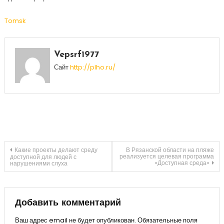
Tomsk
Vepsrf1977
Сайт
http://plho.ru/
Навигация
Какие проекты делают среду
В Рязанской области на пляже
реализуется целевая программа
доступной для людей с
«Доступная среда»
нарушениями слуха
по
записям
Добавить комментарий
Ваш адрес email не будет опубликован.
Обязательные поля