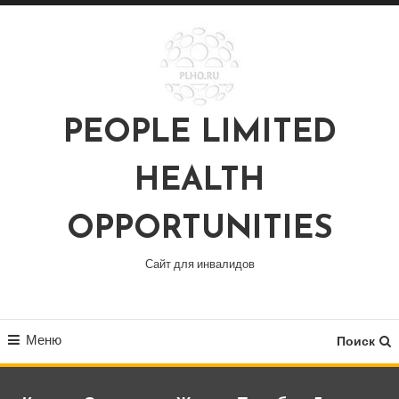
Перейти
к
содержимому
PEOPLE LIMITED
HEALTH
OPPORTUNITIES
Сайт для инвалидов
Меню
Поиск