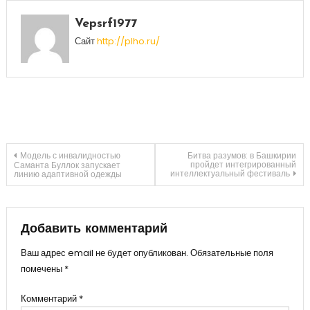
Vepsrf1977
Сайт
http://plho.ru/
Навигация
Модель с инвалидностью
Битва разумов: в Башкирии
пройдет интегрированный
Саманта Буллок запускает
интеллектуальный фестиваль
линию адаптивной одежды
по
записям
Добавить комментарий
Ваш адрес email не будет опубликован.
Обязательные поля
помечены
*
Комментарий
*