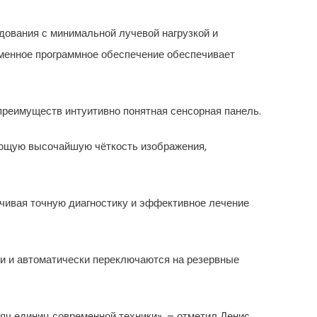
ования с минимальной лучевой нагрузкой и
еменное программное обеспечение обеспечивает
преимуществ интуитивно понятная сенсорная панель.
ающую высочайшую чёткость изображения,
чивая точную диагностику и эффективное лечение
и и автоматически переключаются на резервные
сяч единиц современной техники», – отметил Денис