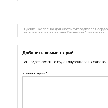
Навигация
Денис Паслер: на должность руководителя Свердло
ветеранов войн назначена Валентина Ямпольская
по
записям
Добавить комментарий
Ваш адрес email не будет опубликован.
Обязател
Комментарий
*