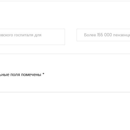
вского госпиталя для
Более 155 000 пензенц
ьные поля помечены
*