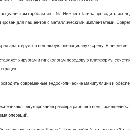
специалистам горбольницы №1 Нижнего Тагила проводить исслед
птирован для пациентов с металлическими имплантатами. Совр
торая адаптируется под любую операционную среду. В числе её 
ставляет хирургам и гинекологам передовую платформу, сочет
теграцию.
 проводить современные эндоскопические манипуляции и обеспе
еспечивают регулирование размера рабочего поля, освещенност
емя операций.
борудования составит более 2,2 млрд рублей, это порядка 2 ты