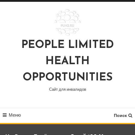
Перейти
к
содержимому
PEOPLE LIMITED
HEALTH
OPPORTUNITIES
Сайт для инвалидов
Меню
Поиск