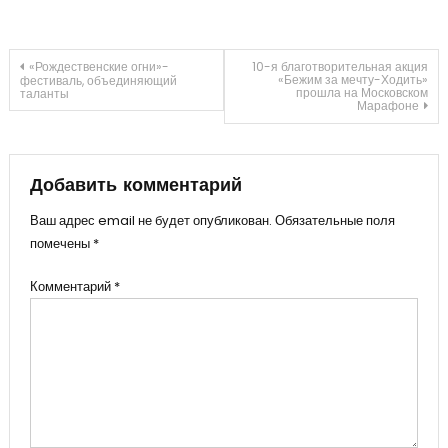
Навигация
«Рождественские огни»-
10-я благотворительная акция
«Бежим за мечту-Ходить»
фестиваль, объединяющий
прошла на Московском
таланты
Марафоне
по
записям
Добавить комментарий
Ваш адрес email не будет опубликован.
Обязательные поля
помечены
*
Комментарий
*