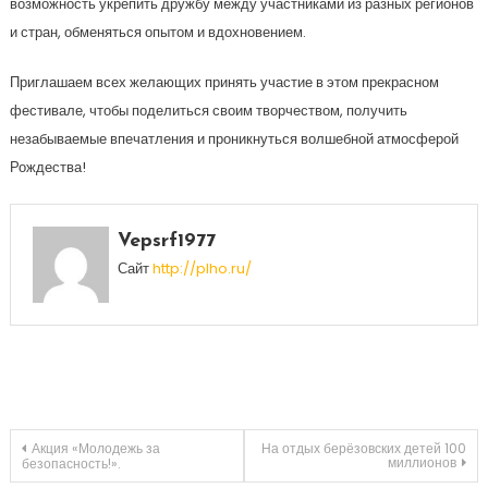
возможность укрепить дружбу между участниками из разных регионов
и стран, обменяться опытом и вдохновением.
Приглашаем всех желающих принять участие в этом прекрасном
фестивале, чтобы поделиться своим творчеством, получить
незабываемые впечатления и проникнуться волшебной атмосферой
Рождества!
Vepsrf1977
Сайт
http://plho.ru/
Навигация
Акция «Молодежь за
На отдых берёзовских детей 100
миллионов
безопасность!».