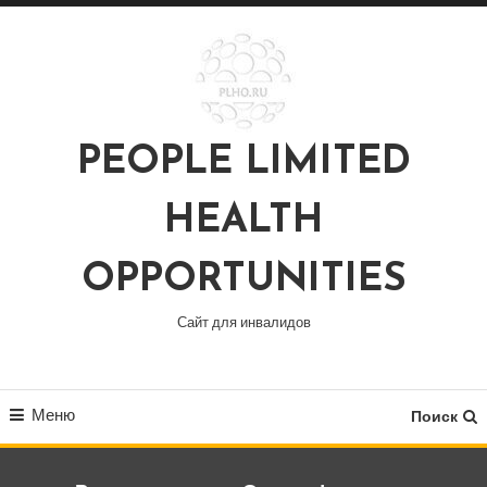
Перейти
к
содержимому
PEOPLE LIMITED
HEALTH
OPPORTUNITIES
Сайт для инвалидов
Меню
Поиск