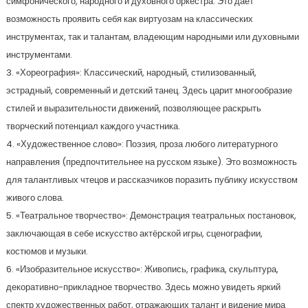
симфонического, народного и духовного оркестра. Это дает
возможность проявить себя как виртуозам на классических
инструментах, так и талантам, владеющим народными или духовными
инструментами.
3. «Хореография»: Классический, народный, стилизованный,
эстрадный, современный и детский танец. Здесь царит многообразие
стилей и выразительности движений, позволяющее раскрыть
творческий потенциал каждого участника.
4. «Художественное слово»: Поэзия, проза любого литературного
направления (предпочтительнее на русском языке). Это возможность
для талантливых чтецов и рассказчиков поразить публику искусством
живого слова.
5. «Театральное творчество»: Демонстрация театральных постановок,
заключающая в себе искусство актёрской игры, сценографии,
костюмов и музыки.
6. «Изобразительное искусство»: Живопись, графика, скульптура,
декоративно-прикладное творчество. Здесь можно увидеть яркий
спектр художественных работ, отражающих талант и видение мира