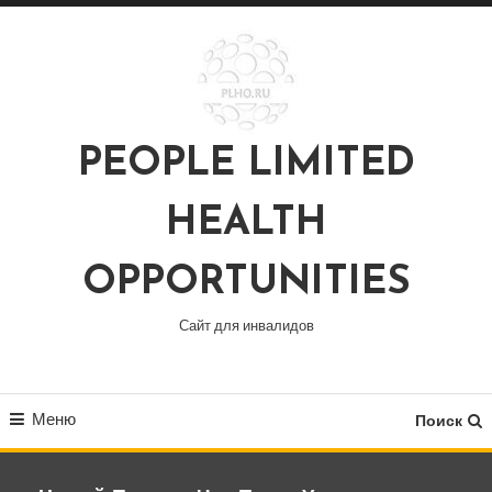
Перейти
к
содержимому
PEOPLE LIMITED
HEALTH
OPPORTUNITIES
Сайт для инвалидов
Меню
Поиск