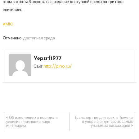
этом затраты бюджета на создание доступной среды за три года
снизились.
AMIC
Отмечено
доступная среда
Vepsrf1977
Сайт
http://plho.ru/
Навигация
Об изменениях в порядке и
Транспорт не для всех: в Тюмени
в упор не видят своих самых
условия признания лица
уязвимых пассажиров
инвалидом
по