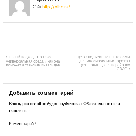
Сайт
http://plho.ru/
Навигация
Новый подход. Что такое
Еще 32 подъемные платформы
для маломобильных горожан
универсальная среда и как она
установят в девяти районах
поможет алтайским инвалидам
СВАО
по
записям
Добавить комментарий
Ваш адрес email не будет опубликован.
Обязательные поля
помечены
*
Комментарий
*