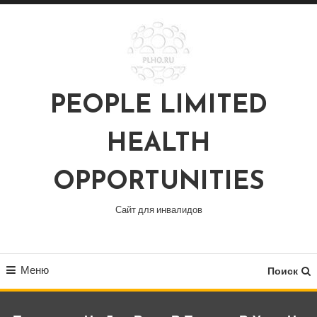
Перейти
к
содержимому
PEOPLE LIMITED
HEALTH
OPPORTUNITIES
Сайт для инвалидов
Меню
Поиск