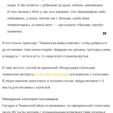
никак. А без коляски с ребенком на руках ходить невозможно.
И что делать? Вот у нас все говорят, что демографию надо
поднимать, а жить потом как с детьми, когда даже
элементарных условий нет»
, — рассказала «Нашему городу»
тюменка.
И это только транспорт. Тюменская мама отмечает, чтобы добраться
до остановки, тоже нужен подвиг: бордюры не срезаны, тротуары узкие,
а пандусы — если и есть, то чаще всего слишком крутые.
К тому же этот случай не единичный. Иногда даже в большие
тюменские автобусы
не пускают инвалидов
или мамочек с колясками.
В общественном транспорте, в лучшем случае, предусмотрено 1-3
места для человека с коляской.
Невидимая категория пассажиров
Сегодня в Тюменской области проживают, по официальной статистике,
около 95 тысяч человек с ограниченными возможностями здоровья.