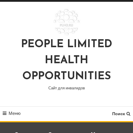
Перейти
к
содержимому
PEOPLE LIMITED
HEALTH
OPPORTUNITIES
Сайт для инвалидов
Меню
Поиск