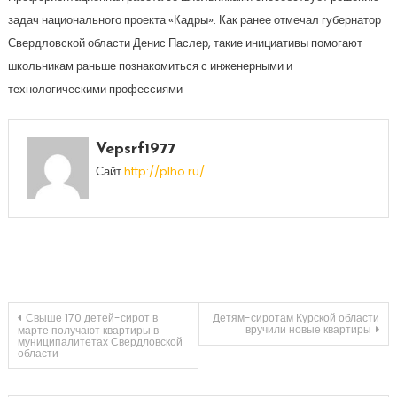
задач национального проекта «Кадры». Как ранее отмечал губернатор
Свердловской области Денис Паслер, такие инициативы помогают
школьникам раньше познакомиться с инженерными и
технологическими профессиями
Vepsrf1977
Сайт
http://plho.ru/
Навигация
Свыше 170 детей-сирот в
Детям-сиротам Курской области
вручили новые квартиры
марте получают квартиры в
муниципалитетах Свердловской
области
по