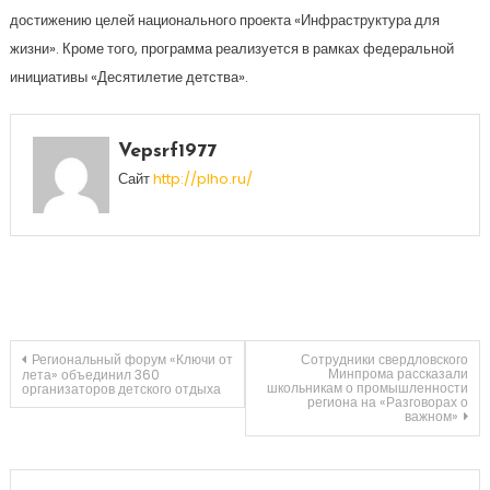
достижению целей национального проекта «Инфраструктура для
жизни». Кроме того, программа реализуется в рамках федеральной
инициативы «Десятилетие детства».
Vepsrf1977
Сайт
http://plho.ru/
Навигация
Региональный форум «Ключи от
Сотрудники свердловского
Минпрома рассказали
лета» объединил 360
школьникам о промышленности
организаторов детского отдыха
региона на «Разговорах о
по
важном»
записям