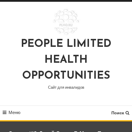
Перейти
к
содержимому
PEOPLE LIMITED
HEALTH
OPPORTUNITIES
Сайт для инвалидов
Меню
Поиск