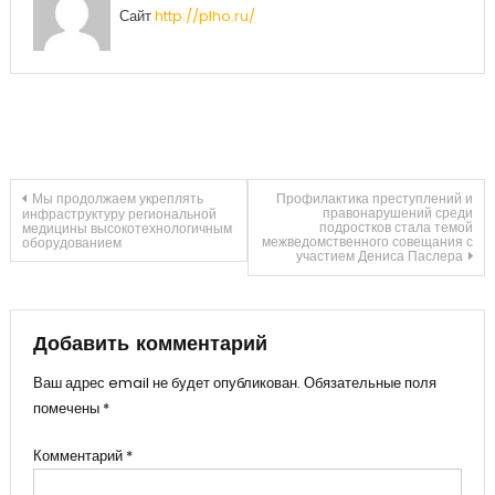
Сайт
http://plho.ru/
Навигация
Мы продолжаем укреплять
Профилактика преступлений и
правонарушений среди
инфраструктуру региональной
подростков стала темой
медицины высокотехнологичным
межведомственного совещания с
оборудованием
по
участием Дениса Паслера
записям
Добавить комментарий
Ваш адрес email не будет опубликован.
Обязательные поля
помечены
*
Комментарий
*