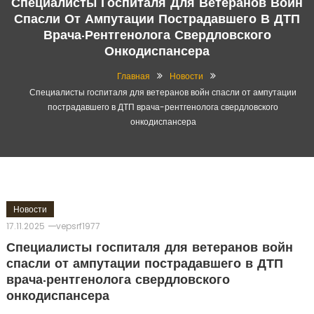
Специалисты Госпиталя Для Ветеранов Войн
Спасли От Ампутации Пострадавшего В ДТП
Врача-Рентгенолога Свердловского
Онкодиспансера
Главная
Новости
Специалисты госпиталя для ветеранов войн спасли от ампутации
пострадавшего в ДТП врача-рентгенолога свердловского
онкодиспансера
Новости
17.11.2025
vepsrf1977
Специалисты госпиталя для ветеранов войн
спасли от ампутации пострадавшего в ДТП
врача-рентгенолога свердловского
онкодиспансера