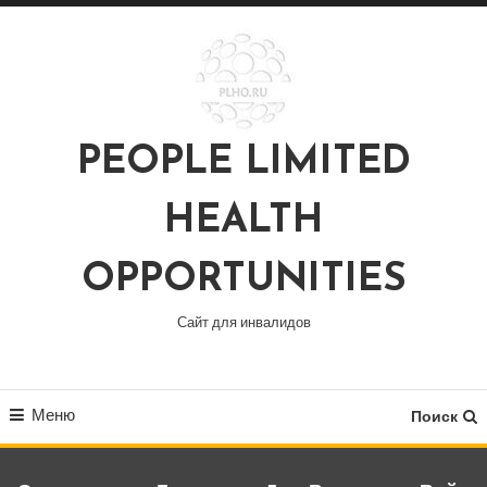
Перейти
к
содержимому
PEOPLE LIMITED
HEALTH
OPPORTUNITIES
Сайт для инвалидов
Меню
Поиск