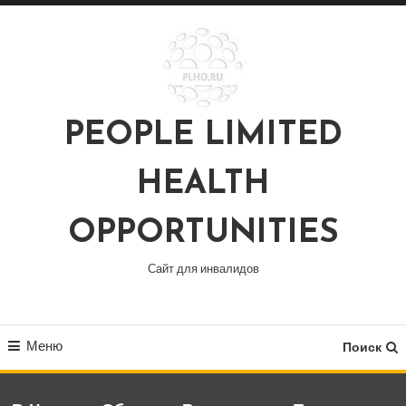
Перейти
к
содержимому
PEOPLE LIMITED
HEALTH
OPPORTUNITIES
Сайт для инвалидов
Меню
Поиск