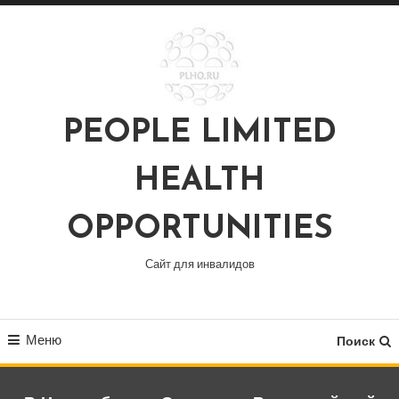
Перейти
к
содержимому
PEOPLE LIMITED
HEALTH
OPPORTUNITIES
Сайт для инвалидов
Меню
Поиск