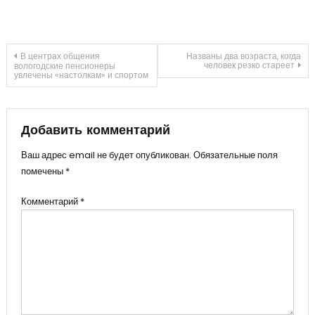
Навигация
В центрах общения
Названы два возраста, когда
человек резко стареет
вологодские пенсионеры
увлечены «настолкам» и спортом
по
записям
Добавить комментарий
Ваш адрес email не будет опубликован.
Обязательные поля
помечены
*
Комментарий
*